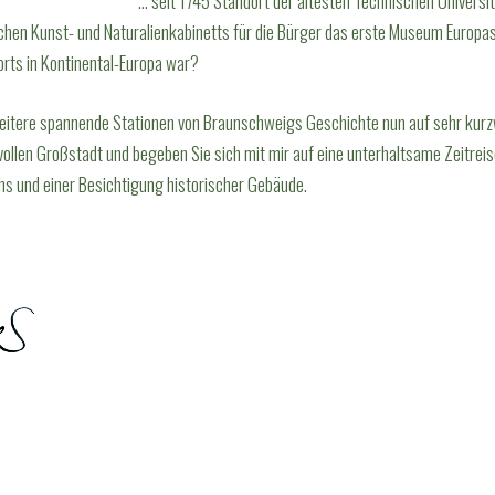
… seit 1745 Standort der ältesten Technischen Universi
chen Kunst- und Naturalienkabinetts für die Bürger das erste Museum Europa
rts in Kontinental-Europa war?
eitere spannende Stationen von Braunschweigs Geschichte nun auf sehr kurzwe
ollen Großstadt und begeben Sie sich mit mir auf eine unterhaltsame Zeitrei
 und einer Besichtigung historischer Gebäude.