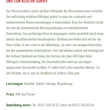
UND ZUM KLOSTER CORVEY
Das Wasserschloss wurde auf dem Höhepunkt der Weserrenaissance errichtet.
Das vollständig erhaltene Rittergut gehört zu einer der schönsten und
bedeutsamsten Renaissanceanlagen in Deutschland. Dazu das Welterbe Corvey
als eine der bedeutendsten Klostergründungen im mittelalterlichen
Deutschland. Eine großartige Reise in vergangene Zeiten vermittelt durch einen
ebenso beachtenswerten Reisebegleiter: Burkhard von Reden wird mit mir die
Reise leiten. Er war schon in der Bildzeitung, als einer von wenigen Deutschen,
mit den spannendsten Arbeitsplätzen. Seit Jahrzehnten sichtet und katalogisiert
der Archivar Burkhard von Reden die Historie des über 400 Jahre alten
Ritterguts Hämelschenburg. Der Geschichtshüter wird uns von längst
vergessener Geschichte erzählen. Er selbst fand schon manches Kleinod, z.B.
alte Rezepte, die es nun als Kochbuch im Schloss-Shop gibt.
Leistungen:
Busfahrt, Eintritt, Führung, Wegzehrung
Preis:
84€ pro Person
Anmeldung unter:
Tel.: 0531 / 618 00 07, unter Fax 0531 / 618 00 58,