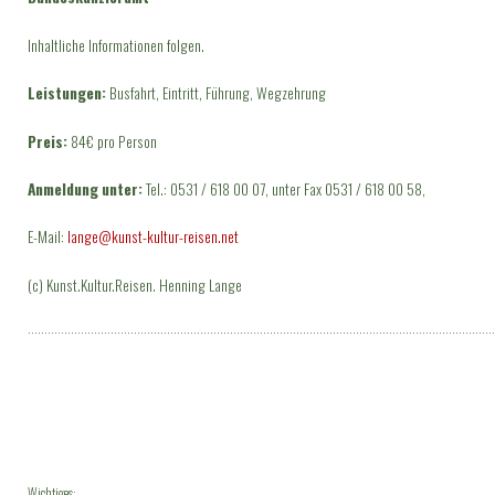
Inhaltliche Informationen folgen.
Leistungen:
Busfahrt, Eintritt, Führung, Wegzehrung
Preis:
84€ pro Person
Anmeldung unter:
Tel.: 0531 / 618 00 07, unter Fax 0531 / 618 00 58,
E-Mail:
lange@kunst-kultur-reisen.net
(c) Kunst.Kultur.Reisen. Henning Lange
·············································································································································
Wichtiges: