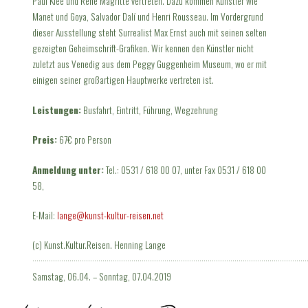
Paul Klee und René Magritte vertreten. Dazu kommen Künstler wie
Manet und Goya, Salvador Dalí und Henri Rousseau. Im Vordergrund
dieser Ausstellung steht Surrealist Max Ernst auch mit seinen selten
gezeigten Geheimschrift-Grafiken. Wir kennen den Künstler nicht
zuletzt aus Venedig aus dem Peggy Guggenheim Museum, wo er mit
einigen seiner großartigen Hauptwerke vertreten ist.
Leistungen:
Busfahrt, Eintritt, Führung, Wegzehrung
Preis:
67€ pro Person
Anmeldung unter:
Tel.: 0531 / 618 00 07, unter Fax 0531 / 618 00
58,
E-Mail:
lange@kunst-kultur-reisen.net
(c) Kunst.Kultur.Reisen. Henning Lange
·····································································································································
Samstag, 06.04. – Sonntag, 07.04.2019