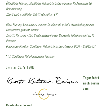
Öffentliche Führung, Staatliches Naturhistorisches Museum,
Pockelsstraße 10,
Braunschweig
7,50 € zzgl. ermäßigter Eintritt (derzeit 3,- €)*
Diese Führung kann auch zu
anderen Terminen für private Veranstaltungen oder
Firmenfeiern gebucht werden.
75 €/10 Personen • 7,50 € jede weitere Person. Begrenzte Teilnehmerzahl ca. 15
Personen.
Buchungen direkt im Staatlichen Naturhistorischen Museum, 0531 – 28892-12
*
* (c)
Staatliches Naturhistorisches Museum
·············································································································································
Dienstag, 23. April 2019
Tagesfahrt
nach Berlin
zum
Bundeskanzleramt