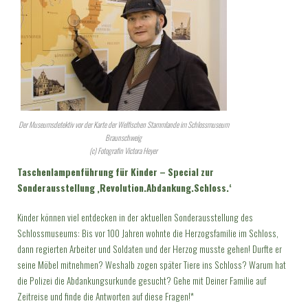
Der Museumsdetektiv vor der Karte der Welfischen Stammlande im Schlossmuseum
Braunschweig
(c) Fotografin Victora Heyer
Taschenlampenführung für Kinder – Special zur
Sonderausstellung ‚Revolution.Abdankung.Schloss.‘
Kinder können viel entdecken in der aktuellen Sonderausstellung des
Schlossmuseums: Bis vor 100 Jahren wohnte die Herzogsfamilie im Schloss,
dann regierten Arbeiter und Soldaten und der Herzog musste gehen! Durfte er
seine Möbel mitnehmen? Weshalb zogen später Tiere ins Schloss? Warum hat
die Polizei die Abdankungsurkunde gesucht? Gehe mit Deiner Familie auf
Zeitreise und finde die Antworten auf diese Fragen!*