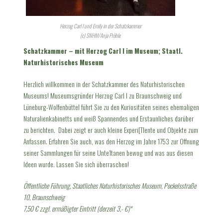
Herzog Carl I und Emily in der Schatzkammer
(c) SNHM/Anja Pröhle
Schatzkammer – mit Herzog Carl I im Museum; Staatl.
Naturhistorisches Museum
Herzlich willkommen in der Schatzkammer des Naturhistorischen
Museums! Museumsgründer Herzog Carl I zu Braunschweig und
Lüneburg-Wolfenbüttel führt Sie zu den Kuriositäten seines ehemaligen
Naturalienkabinetts und weiß Spannendes und Erstaunliches darüber
zu berichten. Dabei zeigt er auch kleine Experi[Tlente und Objekte zum
Anfassen. Erfahren Sie auch, was den Herzog im Jahre 1753 zur Offnung
seiner Sammlungen für seine Unte1tanen bewog und was aus diesen
Ideen wurde. Lassen Sie sich überraschen!
Öffentliche Führung, Staatliches Naturhistorisches Museum,
Pockelsstraße
10, Braunschweig
7,50 € zzgl. ermäßigter Eintritt (derzeit 3,- €)*