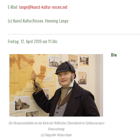
E-Mail:
lange@kunst-kultur-reisen.net
(c) Kunst.Kultur.Reisen. Henning Lange
·············································································································································
Freitag, 12. April 2019 um 11 Uhr.
Die
Der Museumsdetektiv vor der Karte der Welfischen Stammlande im Schlossmuseum
Braunschweig
(c) Fotografin Victora Heyer