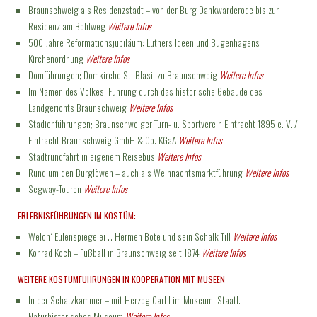
Braunschweig als Residenzstadt – von der Burg Dankwarderode bis zur
Residenz am Bohlweg
Weitere Infos
500 Jahre Reformationsjubiläum: Luthers Ideen und Bugenhagens
Kirchenordnung
Weitere Infos
Domführungen; Domkirche St. Blasii zu Braunschweig
Weitere Infos
Im Namen des Volkes; Führung durch das historische Gebäude des
Landgerichts Braunschweig
Weitere Infos
Stadionführungen; Braunschweiger Turn- u. Sportverein Eintracht 1895 e. V. /
Eintracht Braunschweig GmbH & Co. KGaA
Weitere Infos
Stadtrundfahrt in eigenem Reisebus
Weitere Infos
Rund um den Burglöwen – auch als Weihnachtsmarktführung
Weitere Infos
Segway-Touren
Weitere Infos
ERLEBNISFÜHRUNGEN IM KOSTÜM:
Welch‘ Eulenspiegelei … Hermen Bote und sein Schalk Till
Weitere Infos
Konrad Koch – Fußball in Braunschweig seit 1874
Weitere Infos
WEITERE KOSTÜMFÜHRUNGEN IN KOOPERATION MIT MUSEEN:
In der Schatzkammer – mit Herzog Carl I im Museum; Staatl.
Naturhistorisches Museum
Weitere Infos